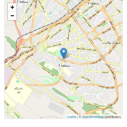
+
−
Leaflet
| ©
OpenStreetMap
contributors