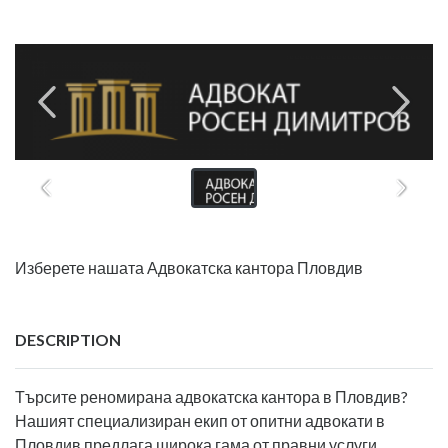
Изберете нашата Адвокатска кантора Пловдив
DESCRIPTION
Търсите реномирана адвокатска кантора в Пловдив?
Нашият специализиран екип от опитни адвокати в
Пловдив предлага широка гама от правни услуги,