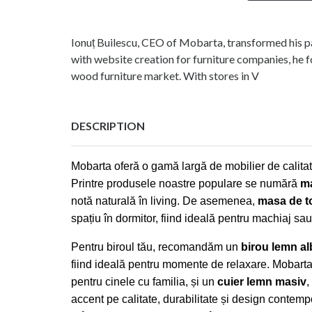
Ionuț Builescu, CEO of Mobarta, transformed his pas
with website creation for furniture companies, he
wood furniture market. With stores in V
DESCRIPTION
Mobarta oferă o gamă largă de mobilier de calita
Printre produsele noastre populare se numără
ma
notă naturală în living. De asemenea,
masa de t
spațiu în dormitor, fiind ideală pentru machiaj sa
Pentru biroul tău, recomandăm un
birou lemn al
fiind ideală pentru momente de relaxare. Mobarta
pentru cinele cu familia, și un
cuier lemn masiv
,
accent pe calitate, durabilitate și design contempo